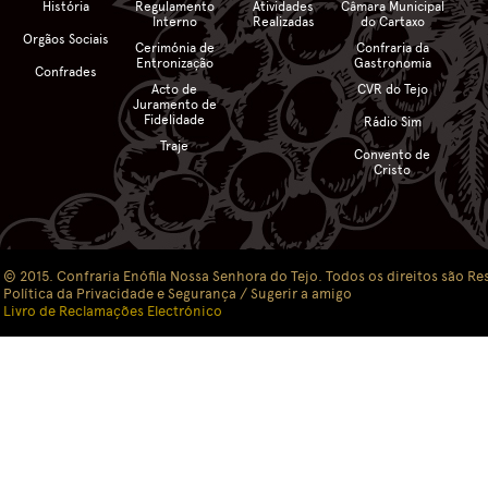
História
Regulamento
Atividades
Câmara Municipal
Interno
Realizadas
do Cartaxo
Orgãos Sociais
Cerimónia de
Confraria da
Entronização
Gastronomia
Confrades
Acto de
CVR do Tejo
Juramento de
Fidelidade
Rádio Sim
Traje
Convento de
Cristo
© 2015. Confraria Enófila Nossa Senhora do Tejo. Todos os direitos são Re
Política da Privacidade e Segurança
/ Sugerir a amigo
Livro de Reclamações Electrónico